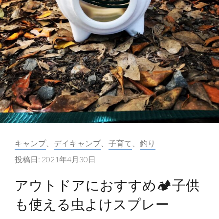
キ
ャ
ン
プ
～
丸
山
県
民
サ
カ
キャンプ
、
デイキャンプ
、
子育て
、
釣り
ン
テ
ビ
投稿日:
2021年4月30日
ゴ
ー
リ
アウトドアにおすすめ🏕子供
チ
ー:
レ
も使える虫よけスプレー
ポ