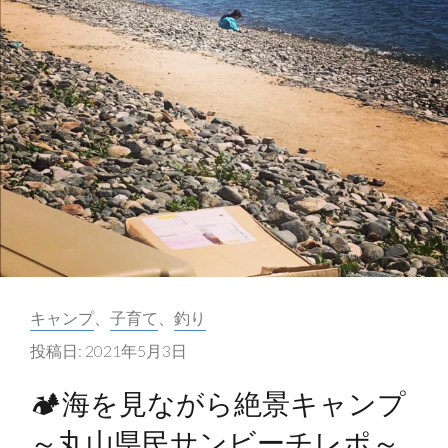
が
し
て
い
る
ア
ウ
ト
ド
ア
の
カ
キャンプ
、
子育て
、
釣り
UV
テ
対
投稿日:
2021年5月3日
ゴ
策、
リ
🏕海を見ながら絶景キャンプ
日
ー:
焼
～丸山県民サンビーチレポ～