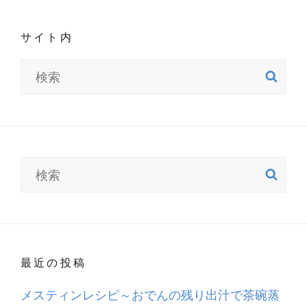
サイト内
検
検
索
索:
検
検
索
索:
最近の投稿
メスティンレシピ～おでんの残り出汁で茶碗蒸