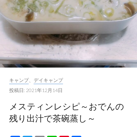
カ
キャンプ
、
デイキャンプ
テ
投稿日:
2021年12月14日
ゴ
リ
メスティンレシピ～おでんの
ー:
残り出汁で茶碗蒸し～