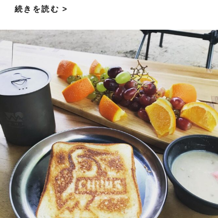
b
er
l
es
広
続きを読む >
o
t
く
o
て
k
簡
単！
フ
ァ
ミ
リ
ー
に
お
す
す
め