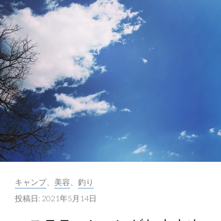
ス
テ
ィ
ン
の
メ
ン
テ
ナ
ン
ス
カ
キャンプ
、
美容
、
釣り
テ
投稿日:
2021年5月14日
ゴ
リ