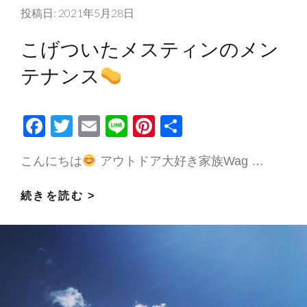
テ
投稿日:
2021年5月28日
ゴ
リ
こげついたメスティンのメン
ー:
テナンス
F
T
E
Li
Pi
共
ac
w
m
n
nt
有
こんにちは
アウトドア大好き家族Wag …
e
itt
ai
e
er
b
er
l
es
こ
続きを読む >
o
t
げ
o
つ
k
い
た
メ