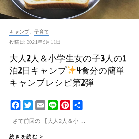
DOD
ワ
ン
カ
キャンプ
、
子育て
ポ
テ
ー
投稿日:
2021年6月11日
ゴ
ル
リ
大人2人＆小学生女の子3人の1
テ
ー:
ン
泊2日キャンプ
4食分の簡単
ト
キャンプレシピ第2弾
L
F
T
E
Li
Pi
共
ac
w
m
n
nt
有
さて前回の 【大人2人＆小 …
e
itt
ai
e
er
b
er
l
es
大
続きを読む >