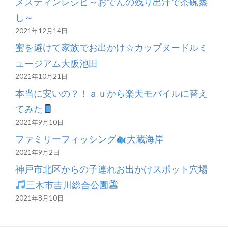
ョ
メスティンレシピ～おでんの残り出汁で茶碗蒸
子
ン
し～
供
も
2021年12月14日
使
蜜を避けて家族でお出かけ☆カップヌードルミ
え
ュージアム大阪池田
る
2021年10月21日
虫
本当に安いの？！ａｕから楽天モバイルに替え
よ
てみた
け
2021年9月10日
ス
ファミリーフィッシング
大蔵海岸
プ
2021年9月2日
レ
神戸市北区からの子連れお出かけスポット穴場
ー
三木市吉川総合公園
2021年8月10日