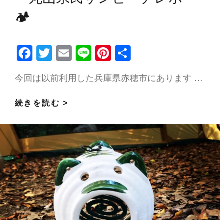
け
🏕
対
策
🌤
F
T
E
Li
Pi
共
ac
w
m
n
nt
有
今回は以前利用した兵庫県赤穂市にあります …
e
itt
ai
e
er
b
er
l
es
🏕
続きを読む >
o
t
海
o
を
k
見
な
が
ら
絶
景