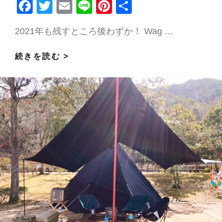
F
T
E
Li
Pi
共
ac
w
m
n
nt
有
2021年も残すところ後わずか！ Wag …
e
itt
ai
e
er
b
er
l
es
メ
続きを読む >
o
t
ス
o
テ
k
ィ
ン
レ
シ
ピ
～
お
で
ん