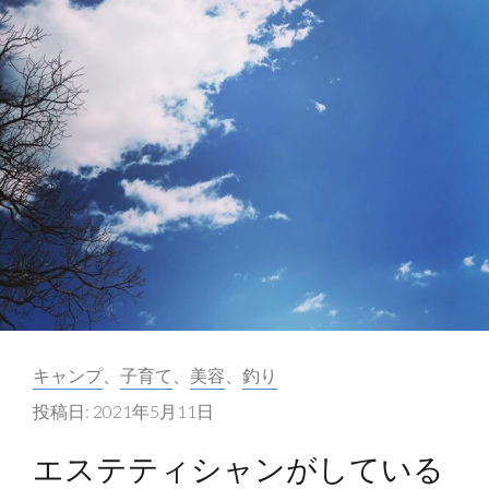
ン
が
お
す
す
め
す
る
日
焼
け
後
カ
キャンプ
、
子育て
、
美容
、
釣り
の
テ
ア
投稿日:
2021年5月11日
ゴ
フ
リ
エステティシャンがしている
タ
ー: