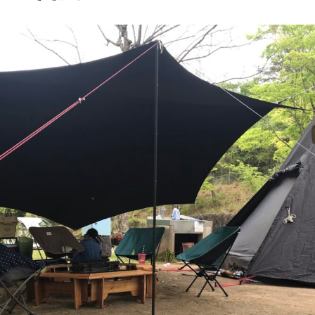
o
t
人
o
2
k
人
＆
小
学
生
女
の
子
3
人
の
1
泊
2