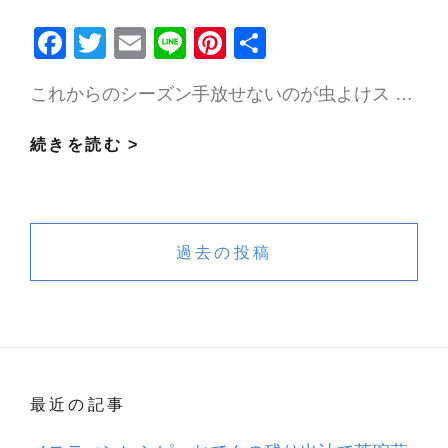
～
F
T
E
Li
Pi
共
🏕
ac
w
m
n
nt
有
これからのシーズン手放せないのが虫よけス …
e
itt
ai
e
er
b
er
l
es
ア
続きを読む >
o
t
ウ
o
ト
投
k
ド
稿
過去の投稿
ア
ナ
に
ビ
お
す
ゲ
す
ー
め
最近の記事
シ
🏕