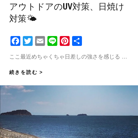
ー
アウトドアのUV対策、日焼け
ケ
対策🌤
ア
🌤
F
T
E
Li
Pi
共
ac
w
m
n
nt
有
ここ最近めちゃくちゃ日差しの強さを感じる …
e
itt
ai
e
er
b
er
l
es
エ
続きを読む >
o
t
ス
o
テ
k
テ
ィ
シ
ャ
ン