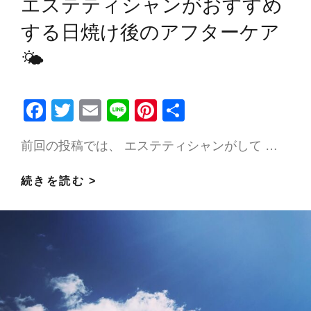
エステティシャンがおすすめ
ー:
する日焼け後のアフターケア
🌤
F
T
E
Li
Pi
共
ac
w
m
n
nt
有
前回の投稿では、 エステティシャンがして …
e
itt
ai
e
er
b
er
l
es
エ
続きを読む >
o
t
ス
o
テ
k
テ
ィ
シ
ャ