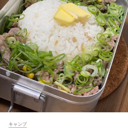
ン
シ
レ
ピ
シ
第
ピ
1
～
弾
豚
の
角
煮
～
カ
キャンプ