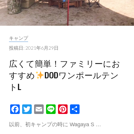
の
残
り
出
汁
カ
キャンプ
で
テ
投稿日:
2021年6月29日
茶
ゴ
碗
リ
広くて簡単！ファミリーにお
蒸
ー:
すすめ
DODワンポールテン
し
～
トL
F
T
E
Li
Pi
共
ac
w
m
n
nt
有
以前、初キャンプの時に Wagaya S …
e
itt
ai
e
er