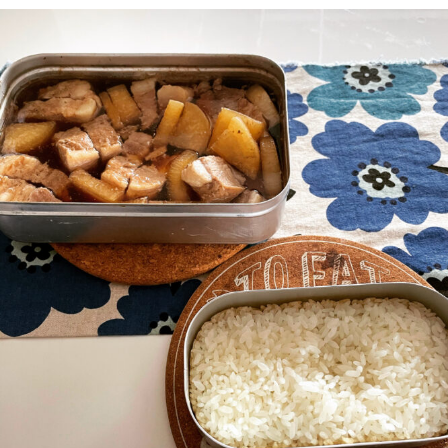
o
レ
2
k
シ
人
ピ
＆
第
小
2
学
弾
生
女
の
子
3
人
の
1
泊
2
日