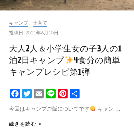
日
キ
カ
キャンプ
、
子育て
ャ
テ
ン
投稿日:
2021年6月10日
ゴ
プ
リ
大人2人＆小学生女の子3人の1
ー:
4
泊2日キャンプ
4食分の簡単
食
キャンプレシピ第1弾
分
の
簡
F
T
E
Li
Pi
共
単
ac
w
m
n
nt
有
キ
今回はキャンプご飯についてです
キャン …
e
itt
ai
e
er
ャ
b
er
l
es
ン
大
続きを読む >
o
t
プ
人