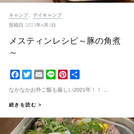
キ
カ
キャンプ
、
デイキャンプ
ャ
テ
ン
投稿日:
2021年6月1日
ゴ
プ
リ
メスティンレシピ～豚の角煮
ー:
4
～
食
分
F
T
E
Li
Pi
共
の
ac
w
m
n
nt
有
簡
なかなかお外ご飯も厳しい2021年！！ …
e
itt
ai
e
er
単
キ
b
er
l
es
メ
続きを読む >
ャ
o
t
ス
ン
o
テ
プ
k
ィ
レ