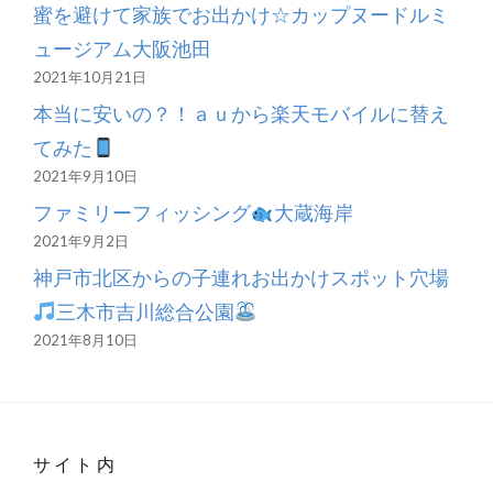
蜜を避けて家族でお出かけ☆カップヌードルミ
の
ュージアム大阪池田
子
2021年10月21日
3
本当に安いの？！ａｕから楽天モバイルに替え
人
てみた
の
2021年9月10日
1
ファミリーフィッシング
大蔵海岸
泊
2021年9月2日
2
神戸市北区からの子連れお出かけスポット穴場
日
キ
三木市吉川総合公園
ャ
2021年8月10日
ン
プ
4
サイト内
食