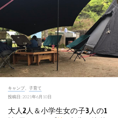
カ
キャンプ
、
子育て
テ
投稿日:
2021年6月10日
ゴ
リ
大人2人＆小学生女の子3人の1
ー: