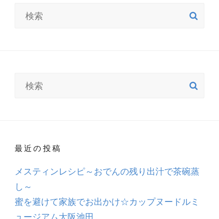
検
検
分
索
索:
の
簡
単
キ
検
ャ
検
索
索:
ン
プ
レ
シ
最近の投稿
ピ
第
メスティンレシピ～おでんの残り出汁で茶碗蒸
1
し～
弾
蜜を避けて家族でお出かけ☆カップヌードルミ
ュージアム大阪池田