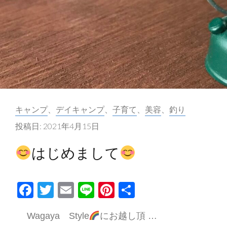
る
ア
ウ
ト
ド
ア
の
カ
キャンプ
、
デイキャンプ
、
子育て
、
美容
、
釣り
UV
テ
対
投稿日:
2021年4月15日
ゴ
策、
リ
はじめまして
日
ー:
焼
け
F
T
E
Li
Pi
共
対
ac
w
m
n
nt
有
策
Wagaya Style
にお越し頂 …
e
itt
ai
e
er
🌤