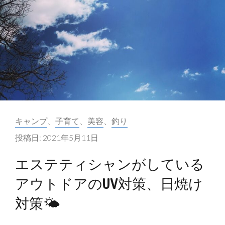
す
め
す
る
日
焼
け
後
カ
キャンプ
、
子育て
、
美容
、
釣り
の
テ
ア
投稿日:
2021年5月11日
ゴ
フ
リ
エステティシャンがしている
タ
ー:
ー
アウトドアのUV対策、日焼け
ケ
対策🌤
ア
🌤