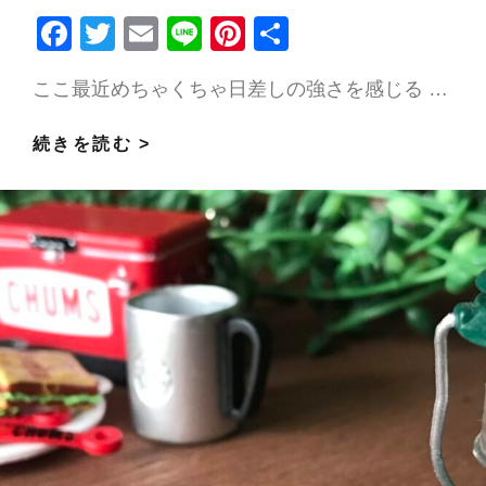
F
T
E
Li
Pi
共
ac
w
m
n
nt
有
ここ最近めちゃくちゃ日差しの強さを感じる …
e
itt
ai
e
er
b
er
l
es
エ
続きを読む >
o
t
ス
o
テ
k
テ
ィ
シ
ャ
ン
が
し
て
い