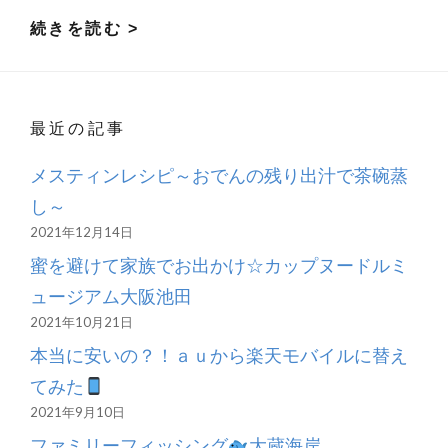
b
er
l
es
続きを読む >
o
t
は
o
じ
k
め
最近の記事
ま
し
メスティンレシピ～おでんの残り出汁で茶碗蒸
て
し～
2021年12月14日
蜜を避けて家族でお出かけ☆カップヌードルミ
ュージアム大阪池田
2021年10月21日
本当に安いの？！ａｕから楽天モバイルに替え
てみた
2021年9月10日
ファミリーフィッシング
大蔵海岸