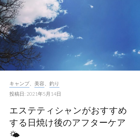
カ
キャンプ
、
美容
、
釣り
テ
投稿日:
2021年5月14日
ゴ
リ
エステティシャンがおすすめ
ー:
する日焼け後のアフターケア
🌤